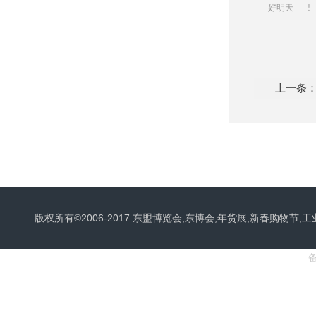
好明天
!
上一条
版权所有©2006-2017 东盟博览会;东博会;年货展;新春购物节;工