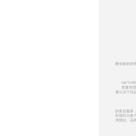
断创新的经
GB/T2400
质量管理
量公证十佳品
的售后服务
时我司为客
亲情化、品