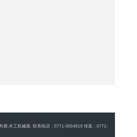
木工机械展; 联系电话：0771-5654819 传真：0771-