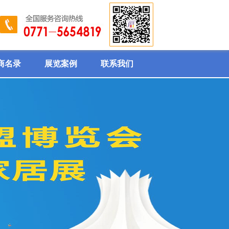
商名录
展览案例
联系我们