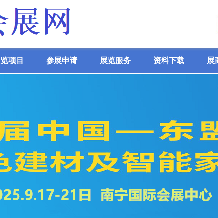
展览项目
参展申请
展览服务
资料下载
展