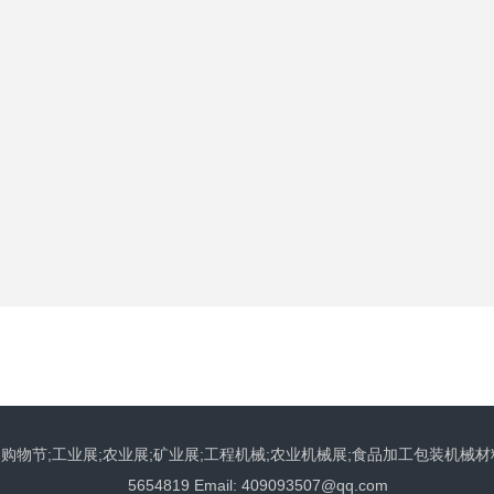
春购物节;工业展;农业展;矿业展;工程机械;农业机械展;食品加工包装机械材料展;
5654819 Email: 409093507@qq.com