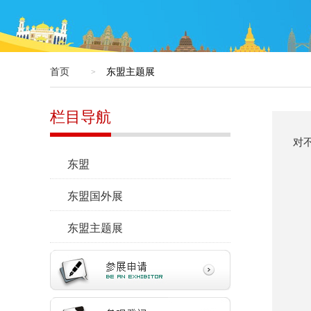
首页
东盟主题展
>
栏目导航
对
东盟
东盟国外展
东盟主题展