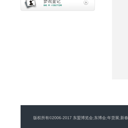
版权所有©2006-2017 东盟博览会;东博会;年货展;新